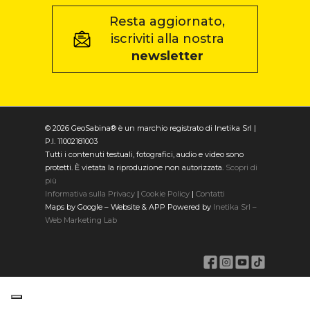
Resta aggiornato,
iscriviti alla nostra
newsletter
© 2026 GeoSabina® è un marchio registrato di Inetika Srl |
P.I. 11002181003
Tutti i contenuti testuali, fotografici, audio e video sono
protetti. È vietata la riproduzione non autorizzata.
Scopri di
più
Informativa sulla Privacy
|
Cookie Policy
|
Contatti
Maps by Google – Website & APP Powered by
Inetika Srl –
Web Marketing Lab