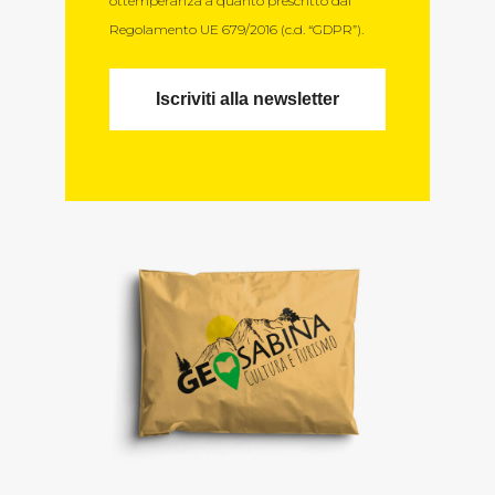
ottemperanza a quanto prescritto dal
Regolamento UE 679/2016 (c.d. “GDPR”).