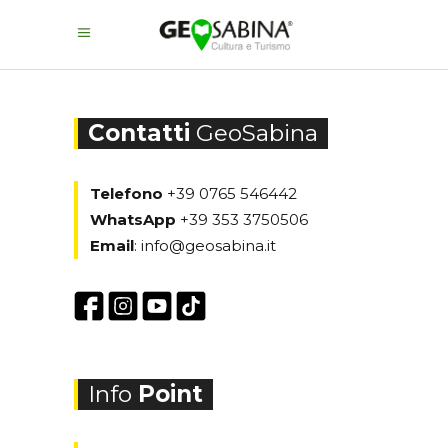
Contatti
GeoSabina
Telefono
+39 0765 546442
WhatsApp
+39 353 3750506
Email
:
info@geosabina.it
Info
Point