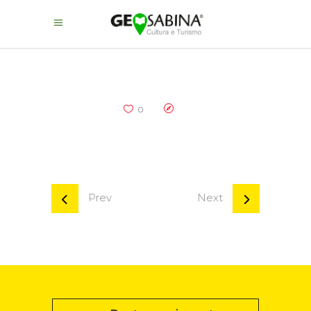
0
Prev
Next