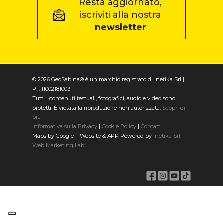
Resta aggiornato,
iscriviti alla nostra
newsletter
© 2026 GeoSabina® è un marchio registrato di Inetika Srl |
P.I. 11002181003
Tutti i contenuti testuali, fotografici, audio e video sono
protetti. È vietata la riproduzione non autorizzata.
Scopri di
più
Informativa sulla Privacy
|
Cookie Policy
|
Contatti
Maps by Google – Website & APP Powered by
Inetika Srl –
Web Marketing Lab