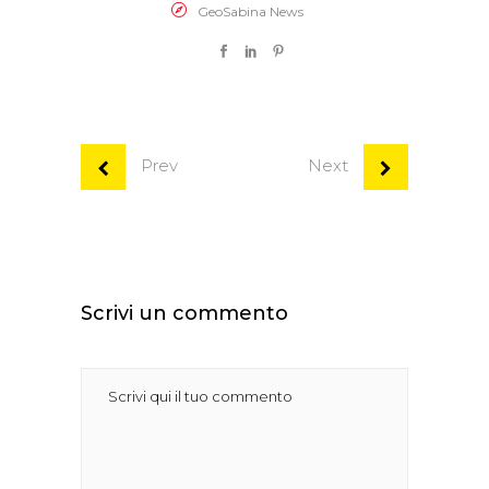
GeoSabina News
Prev
Next
Scrivi un commento