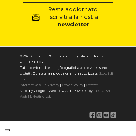
Resta aggiornato,
iscriviti alla nostra
newsletter
© 2026 GeoSabina® è un marchio registrato di Inetika Srl |
P.I. 11002181003
Tutti i contenuti testuali, fotografici, audio e video sono
protetti. È vietata la riproduzione non autorizzata.
Scopri di
più
Informativa sulla Privacy
|
Cookie Policy
|
Contatti
Maps by Google – Website & APP Powered by
Inetika Srl –
Web Marketing Lab