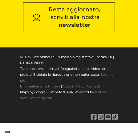
Resta aggiornato,
iscriviti alla nostra
newsletter
© 2026 GeoSabina® è un marchio registrato di Inetika Srl |
P.I. 11002181003
Tutti i contenuti testuali, fotografici, audio e video sono
protetti. È vietata la riproduzione non autorizzata.
Scopri di
più
Informativa sulla Privacy
|
Cookie Policy
|
Contatti
Maps by Google – Website & APP Powered by
Inetika Srl –
Web Marketing Lab