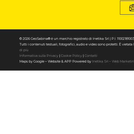
© 2026 GeoSabina® è un marchio registrato di Inetika Srl | P.I. 1100218100
Tutti i contenuti testuali, fotografici, audio e video sono protetti. È vieta
di più
Informativa sulla Privacy
|
Cookie Policy
|
Contatti
Maps by Google – Website & APP Powered by
Inetika Srl – Web Marketi