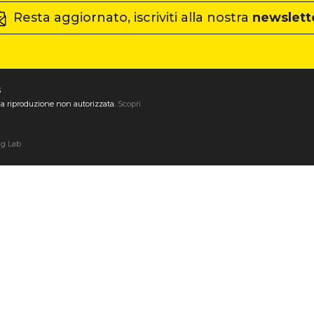
Resta aggiornato, iscriviti alla nostra
newslett
3
ta la riproduzione non autorizzata.
Scopri
ng Lab