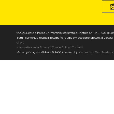
© 2026 GeoSabina® è un marchio registrato di Inetika Srl | P.I. 1100218100
Tutti i contenuti testuali, fotografici, audio e video sono protetti. È vieta
di più
Informativa sulla Privacy
|
Cookie Policy
|
Contatti
Maps by Google – Website & APP Powered by
Inetika Srl – Web Marketi