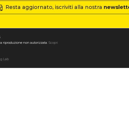
Resta aggiornato, iscriviti alla nostra
newslett
3
ta la riproduzione non autorizzata.
Scopri
ng Lab