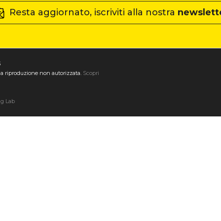
Resta aggiornato, iscriviti alla nostra
newslett
3
ta la riproduzione non autorizzata.
Scopri
ng Lab