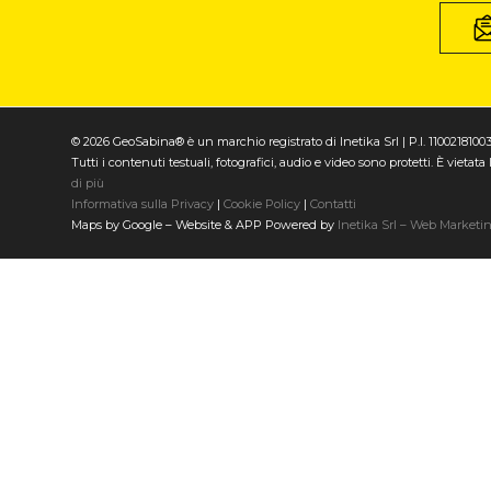
© 2026 GeoSabina® è un marchio registrato di Inetika Srl | P.I. 1100218100
Tutti i contenuti testuali, fotografici, audio e video sono protetti. È vieta
di più
Informativa sulla Privacy
|
Cookie Policy
|
Contatti
Maps by Google – Website & APP Powered by
Inetika Srl – Web Marketi