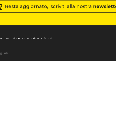
Resta aggiornato, iscriviti alla nostra
newslett
3
ta la riproduzione non autorizzata.
Scopri
ng Lab