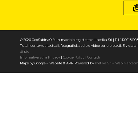
© 2026 GeoSabina® è un marchio registrato di Inetika Srl | P.I. 1100218100
Tutti i contenuti testuali, fotografici, audio e video sono protetti. È vieta
di più
Informativa sulla Privacy
|
Cookie Policy
|
Contatti
Maps by Google – Website & APP Powered by
Inetika Srl – Web Marketi