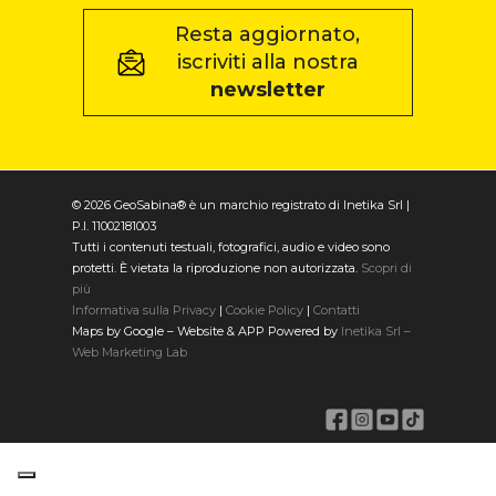
Resta aggiornato,
iscriviti alla nostra
newsletter
© 2026 GeoSabina® è un marchio registrato di Inetika Srl |
P.I. 11002181003
Tutti i contenuti testuali, fotografici, audio e video sono
protetti. È vietata la riproduzione non autorizzata.
Scopri di
più
Informativa sulla Privacy
|
Cookie Policy
|
Contatti
Maps by Google – Website & APP Powered by
Inetika Srl –
Web Marketing Lab