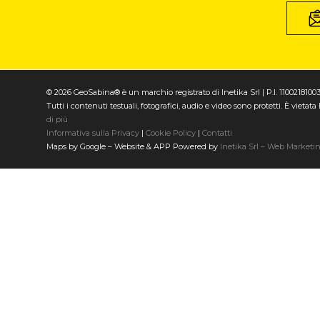
© 2026 GeoSabina® è un marchio registrato di Inetika Srl | P.I. 1100218100
Tutti i contenuti testuali, fotografici, audio e video sono protetti. È vieta
di più
Informativa sulla Privacy
|
Cookie Policy
|
Contatti
Maps by Google – Website & APP Powered by
Inetika Srl – Web Marketi