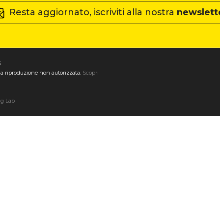
Resta aggiornato, iscriviti alla nostra
newslett
3
ta la riproduzione non autorizzata.
Scopri
ng Lab