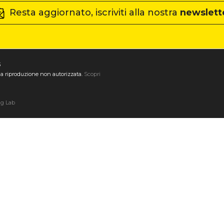
Resta aggiornato, iscriviti alla nostra
newslett
3
ta la riproduzione non autorizzata.
Scopri
ng Lab