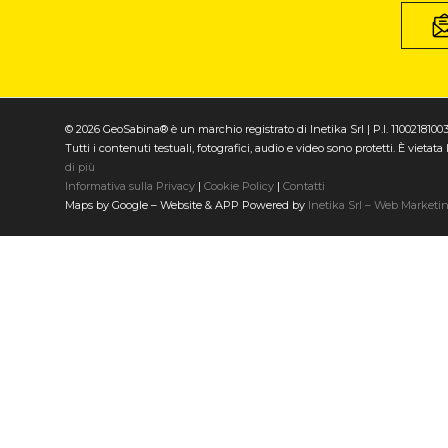
© 2026 GeoSabina® è un marchio registrato di Inetika Srl | P.I. 1100218100
Tutti i contenuti testuali, fotografici, audio e video sono protetti. È vieta
di più
Informativa sulla Privacy
|
Cookie Policy
|
Contatti
Maps by Google – Website & APP Powered by
Inetika Srl – Web Marketi