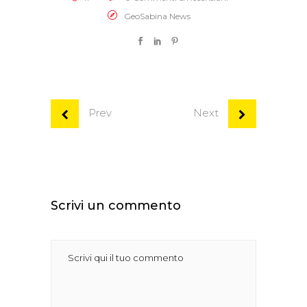
GeoSabina News
Prev
Next
Scrivi un commento