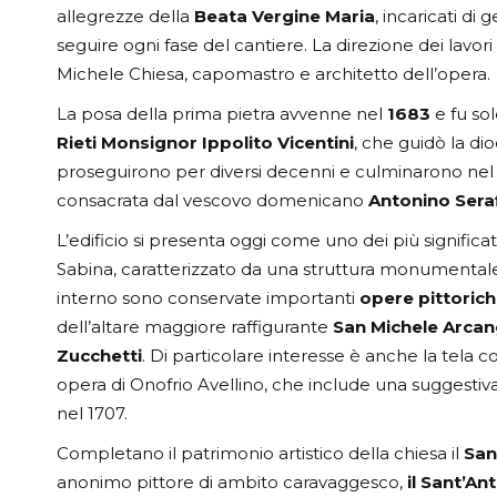
allegrezze della
Beata Vergine Maria
, incaricati di 
seguire ogni fase del cantiere. La direzione dei lavor
Michele Chiesa, capomastro e architetto dell’opera.
La posa della prima pietra avvenne nel
1683
e fu s
Rieti Monsignor Ippolito Vicentini
, che guidò la dioc
proseguirono per diversi decenni e culminarono nel 1
consacrata dal vescovo domenicano
Antonino Ser
L’edificio si presenta oggi come uno dei più significa
Sabina, caratterizzato da una struttura monumentale
interno sono conservate importanti
opere pittoric
dell’altare maggiore raffigurante
San Michele Arcan
Zucchetti
. Di particolare interesse è anche la tela co
opera di Onofrio Avellino, che include una suggestiv
nel 1707.
Completano il patrimonio artistico della chiesa il
San
anonimo pittore di ambito caravaggesco,
il Sant’An