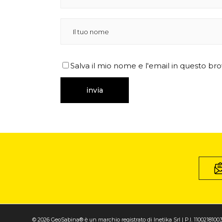
Salva il mio nome e l'email in questo b
© 2026 GeoSabina® è un marchio registrato di Inetika Srl | P.I. 1100218100