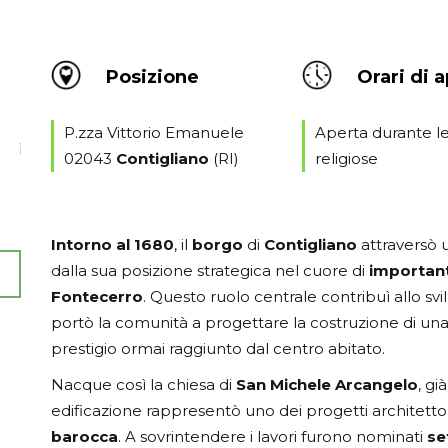
Posizione
Orari di 
P.zza Vittorio Emanuele
Aperta durante le
02043
Contigliano
(RI)
religiose
Intorno al 1680
, il
borgo
di
Contigliano
attraversò 
dalla sua posizione strategica nel cuore di
importanti
Fontecerro
. Questo ruolo centrale contribuì allo s
portò la comunità a progettare la costruzione di un
prestigio ormai raggiunto dal centro abitato.
Nacque così la chiesa di
San Michele Arcangelo
, gi
edificazione rappresentò uno dei progetti architetto
barocca
. A sovrintendere i lavori furono nominati
se