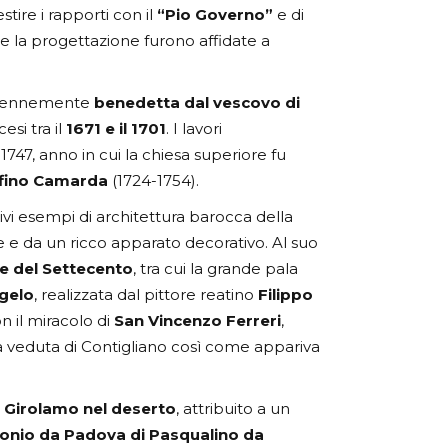
gestire i rapporti con il
“Pio Governo”
e di
i e la progettazione furono affidate a
olennemente
benedetta dal vescovo di
esi tra il
1671 e il 1701
. I lavori
747, anno in cui la chiesa superiore fu
afino Camarda
(1724-1754).
tivi esempi di architettura barocca della
 e da un ricco apparato decorativo. Al suo
he del Settecento
, tra cui la grande pala
gelo
, realizzata dal pittore reatino
Filippo
n il miracolo di
San Vincenzo Ferreri
,
a veduta di Contigliano così come appariva
 Girolamo
nel deserto
, attribuito a un
tonio da Padova di Pasqualino da