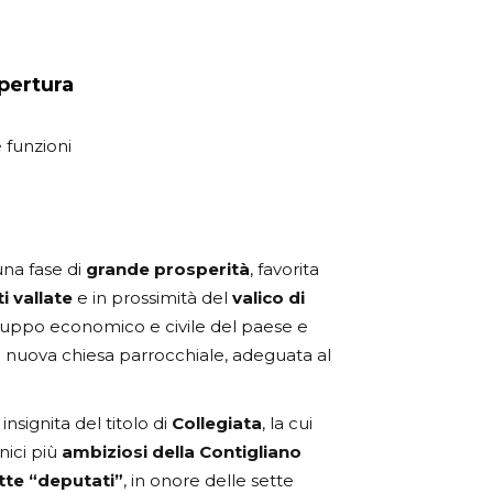
apertura
 funzioni
una fase di
grande prosperità
, favorita
 vallate
e in prossimità del
valico di
viluppo economico e civile del paese e
a nuova chiesa parrocchiale, adeguata al
à insignita del titolo di
Collegiata
, la cui
nici più
ambiziosi della Contigliano
tte “deputati”
, in onore delle sette