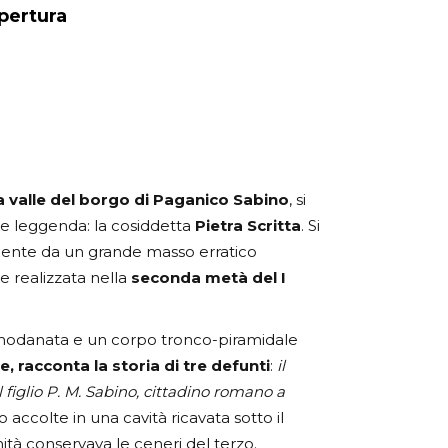
apertura
 valle del borgo di Paganico Sabino
, si
e leggenda: la cosiddetta
Pietra Scritta
. Si
amente da un grande masso erratico
e realizzata nella
seconda metà del I
modanata e un corpo tronco-piramidale
e, racconta la storia di tre defunti
:
il
l figlio P. M. Sabino, cittadino romano a
o accolte in una cavità ricavata sotto il
à conservava le ceneri del terzo.