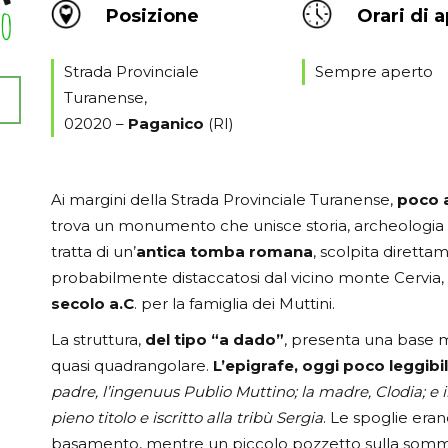
Posizione
Orari di 
Strada Provinciale
Sempre aperto
Turanense,
02020 –
Paganico
(RI)
Ai margini della Strada Provinciale Turanense,
poco a
trova un monumento che unisce storia, archeologia 
tratta di un’
antica tomba romana
, scolpita dirett
probabilmente distaccatosi dal vicino monte Cervia, 
secolo a.C
. per la famiglia dei Muttini.
La struttura,
del tipo “a dado”
, presenta una base 
quasi quadrangolare.
L’epigrafe, oggi poco leggibil
padre, l’ingenuus Publio Muttino; la madre, Clodia; e i
pieno titolo e iscritto alla tribù Sergia
. Le spoglie eran
basamento, mentre un piccolo pozzetto sulla sommit