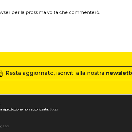
rowser per la prossima volta che commenterò.
Resta aggiornato, iscriviti alla nostra
newslett
3
ta la riproduzione non autorizzata.
Scopri
ng Lab