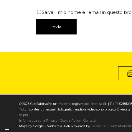
Salva il mio nome e l'email in questo b
© 2026 GeoSabina® è un marchio registrato di Inetika Srl | P.I. 1100218100
Tutti i contenuti testuali, fotografici, audio e video sono protetti. È vieta
di più
Informativa sulla Privacy
|
Cookie Policy
|
Contatti
Maps by Google – Website & APP Powered by
Inetika Srl – Web Marketi