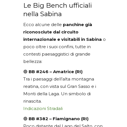
Le Big Bench ufficiali
nella Sabina
Ecco alcune delle
panchine già
riconosciute dal circuito
internazionale e visitabili in Sabina
o
poco oltre i suoi confini, tutte in
contesti paesaggistici di grande
bellezza:
🟢
BB #246 – Amatrice (RI)
Tra i paesaggi dell’alta montagna
reatina, con vista sul Gran Sasso e i
Monti della Laga. Un simbolo di
rinascita.
Indicazioni Stradali
🟢
BB #382 – Fiamignano (RI)
Poco distante dal Lago del Salto, con