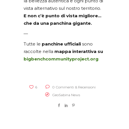
la bellezza autentica e ogni punto di
vista alternativo sul nostro territorio.
E non c’è punto di vista migliore…
che da una panchina gigante.
—
Tutte le
panchine ufficiali
sono
raccolte nella
mappa interattiva su
bigbenchcommunityproject.org
6
0 Commenti & Recensioni
GeoSabina News