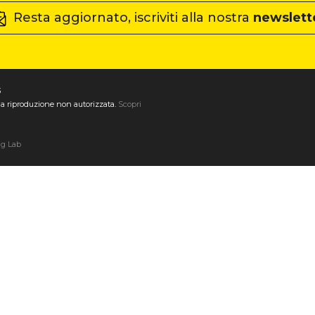
Resta aggiornato, iscriviti alla nostra
newslett
3
ta la riproduzione non autorizzata.
Scopri
ng Lab