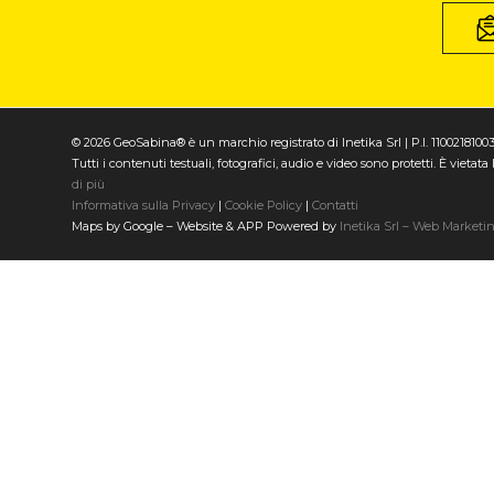
© 2026 GeoSabina® è un marchio registrato di Inetika Srl | P.I. 1100218100
Tutti i contenuti testuali, fotografici, audio e video sono protetti. È vieta
di più
Informativa sulla Privacy
|
Cookie Policy
|
Contatti
Maps by Google – Website & APP Powered by
Inetika Srl – Web Marketi