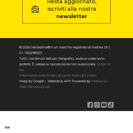
Resta aggiornato,
iscriviti alla nostra
newsletter
© 2026 GeoSabina® è un marchio registrato di Inetika Srl |
P.I. 11002181003
Tutti i contenuti testuali, fotografici, audio e video sono
protetti. È vietata la riproduzione non autorizzata.
Scopri di
più
Informativa sulla Privacy
|
Cookie Policy
|
Contatti
Maps by Google – Website & APP Powered by
Inetika Srl –
Web Marketing Lab