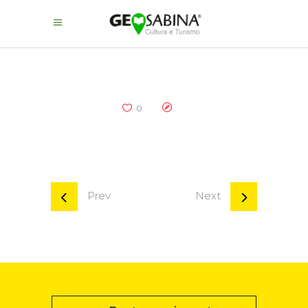
0
Prev
Next