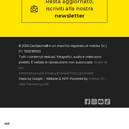
Resta aggiornato,
iscriviti alla nostra
newsletter
© 2026 GeoSabina® è un marchio registrato di Inetika Srl |
P.I. 11002181003
Tutti i contenuti testuali, fotografici, audio e video sono
protetti. È vietata la riproduzione non autorizzata.
Scopri di
più
Informativa sulla Privacy
|
Cookie Policy
|
Contatti
Maps by Google – Website & APP Powered by
Inetika Srl –
Web Marketing Lab