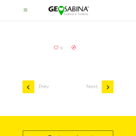
0
Prev
Next