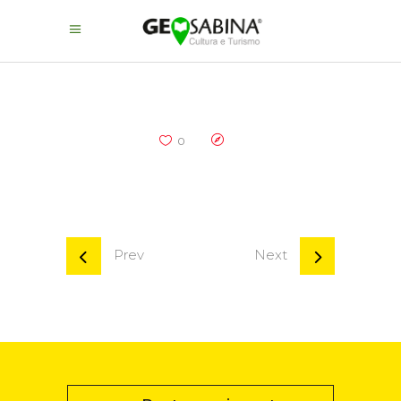
0
Prev
Next