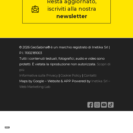
Resta aggiornato,
iscriviti alla nostra
newsletter
© 2026 GeoSabina® è un marchio registrato di Inetika Srl |
P.I. 11002181003
Tutti i contenuti testuali, fotografici, audio e video sono
protetti. È vietata la riproduzione non autorizzata.
Scopri di
più
Informativa sulla Privacy
|
Cookie Policy
|
Contatti
Maps by Google – Website & APP Powered by
Inetika Srl –
Web Marketing Lab