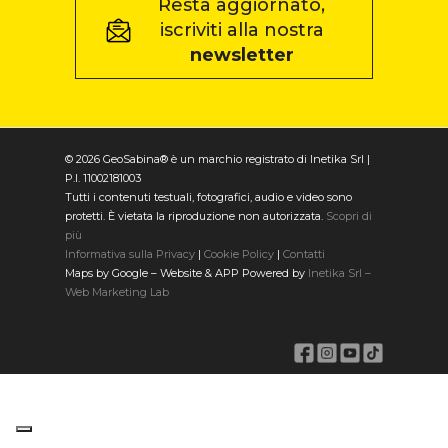
Resta aggiornato,
iscriviti alla nostra
newsletter
© 2026 GeoSabina® è un marchio registrato di Inetika Srl |
P.I. 11002181003
Tutti i contenuti testuali, fotografici, audio e video sono
protetti. È vietata la riproduzione non autorizzata.
Scopri di
più
Informativa sulla Privacy
|
Cookie Policy
|
Contatti
Maps by Google – Website & APP Powered by
Inetika Srl –
Web Marketing Lab