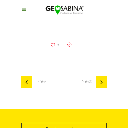
0
Prev
Next