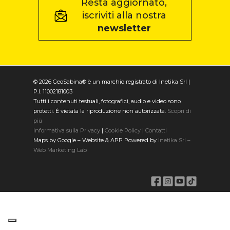
Resta aggiornato,
iscriviti alla nostra
newsletter
© 2026 GeoSabina® è un marchio registrato di Inetika Srl |
P.I. 11002181003
Tutti i contenuti testuali, fotografici, audio e video sono
protetti. È vietata la riproduzione non autorizzata.
Scopri di
più
Informativa sulla Privacy
|
Cookie Policy
|
Contatti
Maps by Google – Website & APP Powered by
Inetika Srl –
Web Marketing Lab