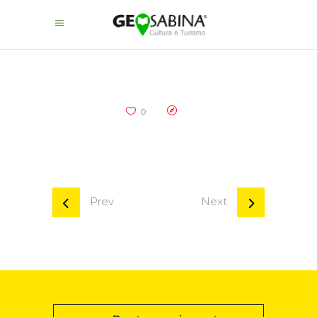
0
Prev
Next