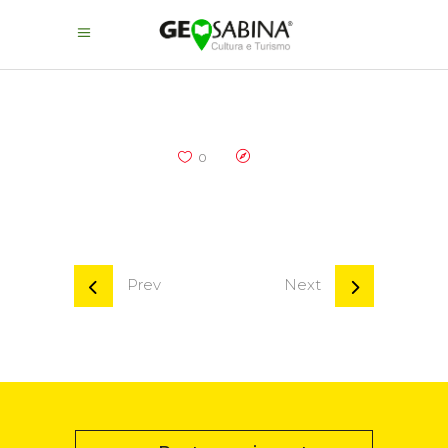
0
Prev
Next