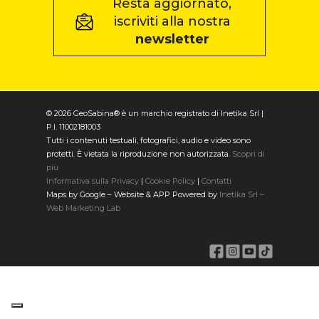
Resta aggiornato,
iscriviti alla nostra
newsletter
© 2026 GeoSabina® è un marchio registrato di Inetika Srl |
P.I. 11002181003
Tutti i contenuti testuali, fotografici, audio e video sono
protetti. È vietata la riproduzione non autorizzata.
Scopri di
più
Informativa sulla Privacy
|
Cookie Policy
|
Contatti
Maps by Google – Website & APP Powered by
Inetika Srl –
Web Marketing Lab