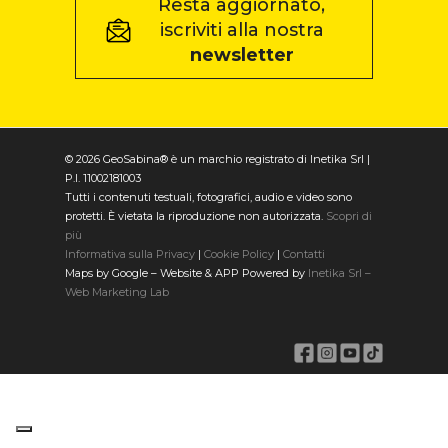
Resta aggiornato,
iscriviti alla nostra
newsletter
© 2026 GeoSabina® è un marchio registrato di Inetika Srl |
P.I. 11002181003
Tutti i contenuti testuali, fotografici, audio e video sono
protetti. È vietata la riproduzione non autorizzata.
Scopri di
più
Informativa sulla Privacy
|
Cookie Policy
|
Contatti
Maps by Google – Website & APP Powered by
Inetika Srl –
Web Marketing Lab