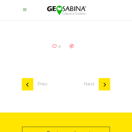
0
Prev
Next