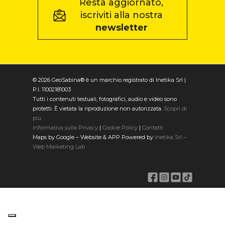
Resta aggiornato,
iscriviti alla nostra
newsletter
© 2026 GeoSabina® è un marchio registrato di Inetika Srl |
P.I. 11002181003
Tutti i contenuti testuali, fotografici, audio e video sono
protetti. È vietata la riproduzione non autorizzata.
Scopri di
più
Informativa sulla Privacy
|
Cookie Policy
|
Contatti
Maps by Google – Website & APP Powered by
Inetika Srl –
Web Marketing Lab