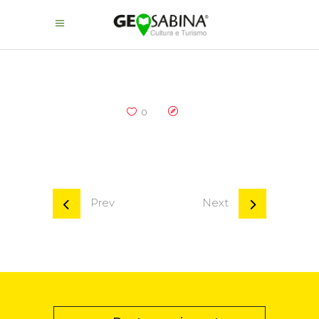
0
Prev
Next