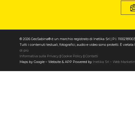
© 2026 GeoSabina® è un marchio registrato di Inetika Srl | P.I. 1100218100
Tutti i contenuti testuali, fotografici, audio e video sono protetti. È vieta
di più
Informativa sulla Privacy
|
Cookie Policy
|
Contatti
Maps by Google – Website & APP Powered by
Inetika Srl – Web Marketi