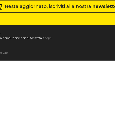
Resta aggiornato, iscriviti alla nostra
newslett
3
ta la riproduzione non autorizzata.
Scopri
ng Lab