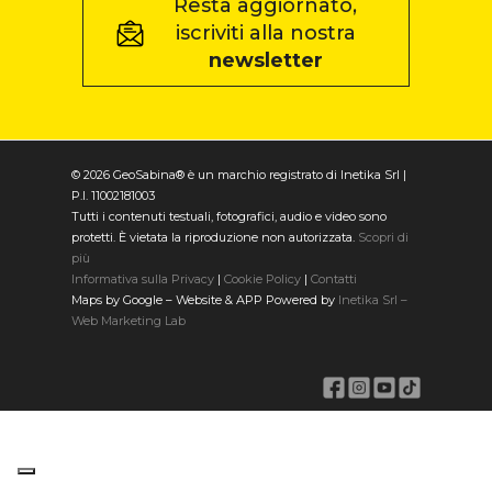
Resta aggiornato,
iscriviti alla nostra
newsletter
© 2026 GeoSabina® è un marchio registrato di Inetika Srl |
P.I. 11002181003
Tutti i contenuti testuali, fotografici, audio e video sono
protetti. È vietata la riproduzione non autorizzata.
Scopri di
più
Informativa sulla Privacy
|
Cookie Policy
|
Contatti
Maps by Google – Website & APP Powered by
Inetika Srl –
Web Marketing Lab