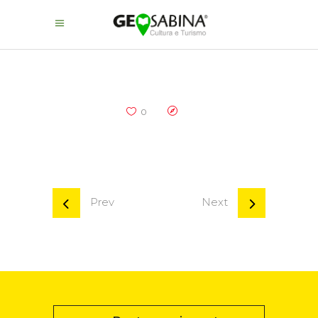
0
Prev
Next