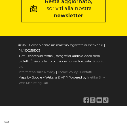
Resta aggiornato,
iscriviti alla nostra
newsletter
© 2026 GeoSabina® è un marchio registrato di Inetika Srl |
P.I. 11002181003
Tutti i contenuti testuali, fotografici, audio e video sono
protetti. È vietata la riproduzione non autorizzata.
Scopri di
più
Informativa sulla Privacy
|
Cookie Policy
|
Contatti
Maps by Google – Website & APP Powered by
Inetika Srl –
Web Marketing Lab