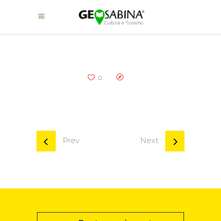
0
Prev
Next