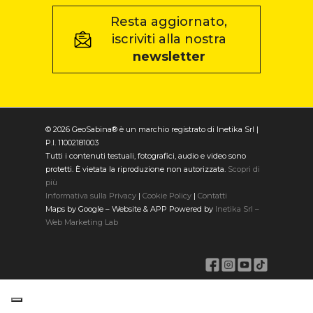
Resta aggiornato,
iscriviti alla nostra
newsletter
© 2026 GeoSabina® è un marchio registrato di Inetika Srl |
P.I. 11002181003
Tutti i contenuti testuali, fotografici, audio e video sono
protetti. È vietata la riproduzione non autorizzata.
Scopri di
più
Informativa sulla Privacy
|
Cookie Policy
|
Contatti
Maps by Google – Website & APP Powered by
Inetika Srl –
Web Marketing Lab