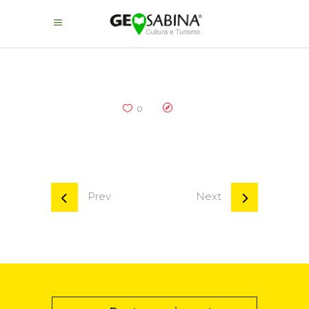
0
Prev
Next