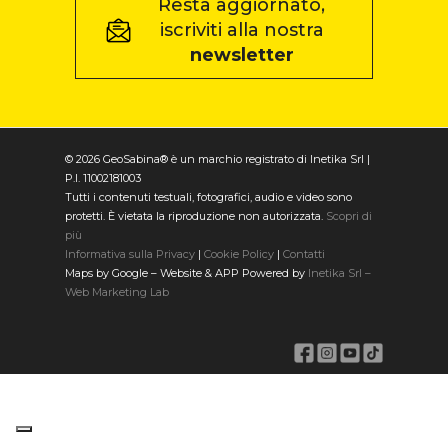
Resta aggiornato,
iscriviti alla nostra
newsletter
© 2026 GeoSabina® è un marchio registrato di Inetika Srl |
P.I. 11002181003
Tutti i contenuti testuali, fotografici, audio e video sono
protetti. È vietata la riproduzione non autorizzata.
Scopri di
più
Informativa sulla Privacy
|
Cookie Policy
|
Contatti
Maps by Google – Website & APP Powered by
Inetika Srl –
Web Marketing Lab