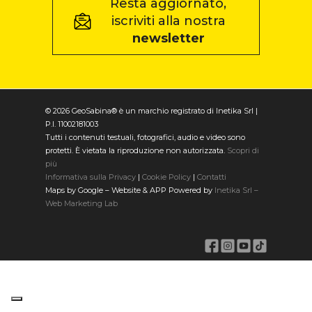
Resta aggiornato,
iscriviti alla nostra
newsletter
© 2026 GeoSabina® è un marchio registrato di Inetika Srl |
P.I. 11002181003
Tutti i contenuti testuali, fotografici, audio e video sono
protetti. È vietata la riproduzione non autorizzata.
Scopri di
più
Informativa sulla Privacy
|
Cookie Policy
|
Contatti
Maps by Google – Website & APP Powered by
Inetika Srl –
Web Marketing Lab