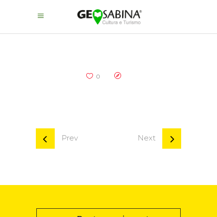
0
Prev
Next