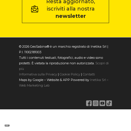
Resta aggiornato,
iscriviti alla nostra
newsletter
© 2026 GeoSabina® è un marchio registrato di Inetika Srl |
P.I. 11002181003
Tutti i contenuti testuali, fotografici, audio e video sono
protetti. È vietata la riproduzione non autorizzata.
Scopri di
più
Informativa sulla Privacy
|
Cookie Policy
|
Contatti
Maps by Google – Website & APP Powered by
Inetika Srl –
Web Marketing Lab