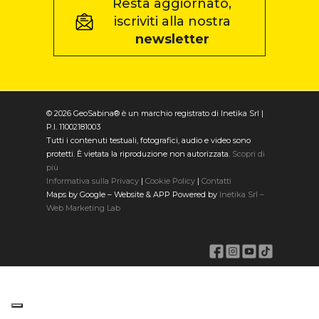
Resta aggiornato,
iscriviti alla nostra
newsletter
© 2026 GeoSabina® è un marchio registrato di Inetika Srl |
P.I. 11002181003
Tutti i contenuti testuali, fotografici, audio e video sono
protetti. È vietata la riproduzione non autorizzata.
Scopri di
più
Informativa sulla Privacy
|
Cookie Policy
|
Contatti
Maps by Google – Website & APP Powered by
Inetika Srl –
Web Marketing Lab