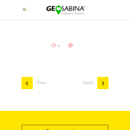
0
Prev
Next