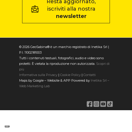
Resta aggiornato,
iscriviti alla nostra
newsletter
© 2026 GeoSabina® è un marchio registrato di Inetika Srl |
P.I. 11002181003
Tutti i contenuti testuali, fotografici, audio e video sono
protetti. È vietata la riproduzione non autorizzata.
Scopri di
più
Informativa sulla Privacy
|
Cookie Policy
|
Contatti
Maps by Google – Website & APP Powered by
Inetika Srl –
Web Marketing Lab