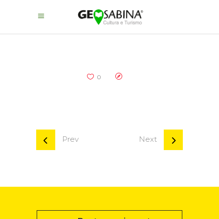
0
Prev
Next