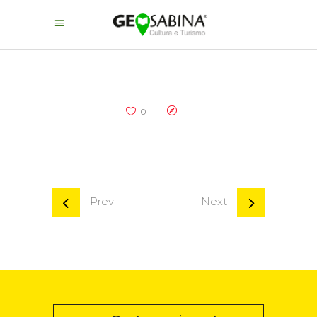
0
Prev
Next