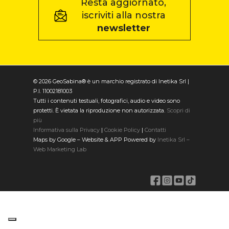
Resta aggiornato,
iscriviti alla nostra
newsletter
© 2026 GeoSabina® è un marchio registrato di Inetika Srl |
P.I. 11002181003
Tutti i contenuti testuali, fotografici, audio e video sono
protetti. È vietata la riproduzione non autorizzata.
Scopri di
più
Informativa sulla Privacy
|
Cookie Policy
|
Contatti
Maps by Google – Website & APP Powered by
Inetika Srl –
Web Marketing Lab