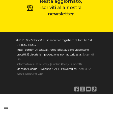
Resta aggiornato,
iscriviti alla nostra
newsletter
© 2026 GeoSabina® è un marchio registrato di Inetika Srl |
P.I. 11002181003
Tutti i contenuti testuali, fotografici, audio e video sono
protetti. È vietata la riproduzione non autorizzata.
Scopri di
più
Informativa sulla Privacy
|
Cookie Policy
|
Contatti
Maps by Google – Website & APP Powered by
Inetika Srl –
Web Marketing Lab