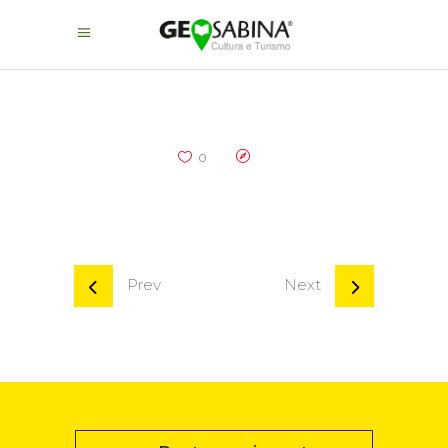
0
Prev
Next