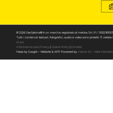
© 2026 GeoSabina® è un marchio registrato di Inetika Srl | P.I. 1100218100
Tutti i contenuti testuali, fotografici, audio e video sono protetti. È vieta
di più
Informativa sulla Privacy
|
Cookie Policy
|
Contatti
Maps by Google – Website & APP Powered by
Inetika Srl – Web Marketi