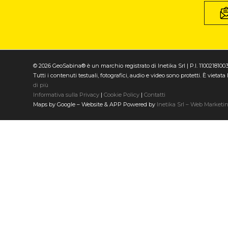
© 2026 GeoSabina® è un marchio registrato di Inetika Srl | P.I. 1100218100
Tutti i contenuti testuali, fotografici, audio e video sono protetti. È vieta
di più
Informativa sulla Privacy
|
Cookie Policy
|
Contatti
Maps by Google – Website & APP Powered by
Inetika Srl – Web Marketi