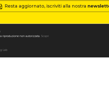
Resta aggiornato, iscriviti alla nostra
newslett
3
ta la riproduzione non autorizzata.
Scopri
ng Lab