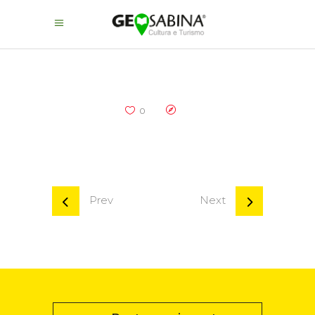
0
Prev
Next