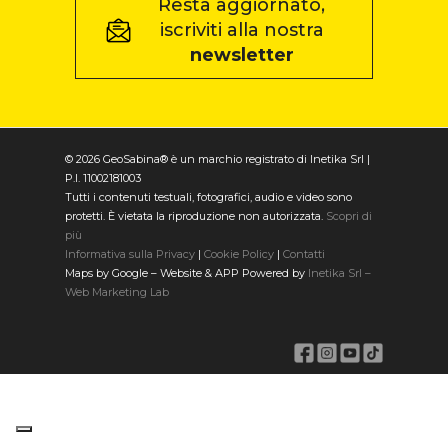
Resta aggiornato,
iscriviti alla nostra
newsletter
© 2026 GeoSabina® è un marchio registrato di Inetika Srl |
P.I. 11002181003
Tutti i contenuti testuali, fotografici, audio e video sono
protetti. È vietata la riproduzione non autorizzata.
Scopri di
più
Informativa sulla Privacy
|
Cookie Policy
|
Contatti
Maps by Google – Website & APP Powered by
Inetika Srl –
Web Marketing Lab