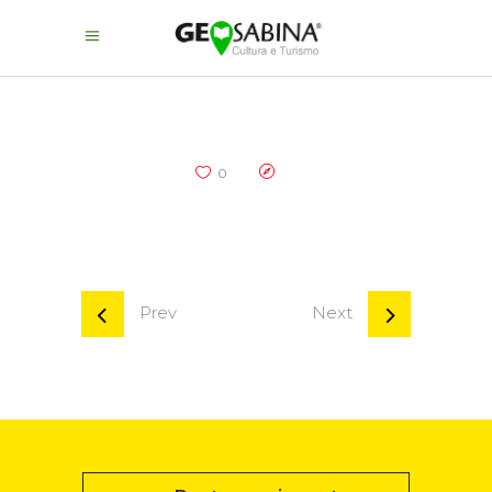
0
Prev
Next