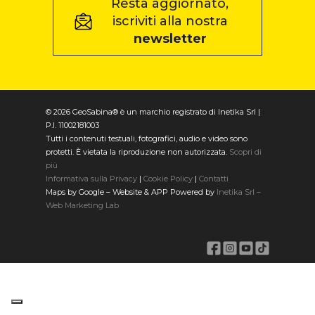
Resta aggiornato,
iscriviti alla nostra
newsletter
© 2026 GeoSabina® è un marchio registrato di Inetika Srl |
P.I. 11002181003
Tutti i contenuti testuali, fotografici, audio e video sono
protetti. È vietata la riproduzione non autorizzata.
Scopri di
più
Informativa sulla Privacy
|
Cookie Policy
|
Contatti
Maps by Google – Website & APP Powered by
Inetika Srl –
Web Marketing Lab